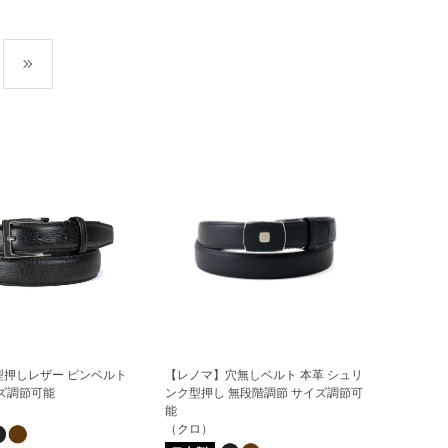
最後
型押しレザー ピンベルト
【レノマ】穴無しベルト 本革 シュリ
ズ調節可能
ンク型押し 無段階調節 サイズ調節可
能
（クロ）