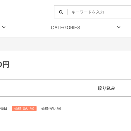
CATEGORIES
0円
絞り込み
発売日
価格(高い順)
価格(安い順)