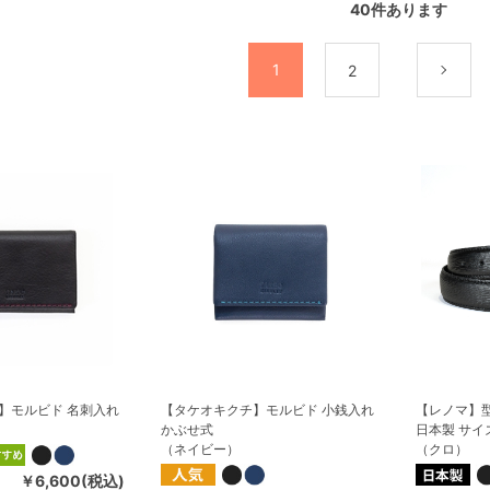
40
件あります
1
2
次
】モルビド 名刺入れ
【タケオキクチ】モルビド 小銭入れ
【レノマ】
かぶせ式
日本製 サイ
（ネイビー）
（クロ）
￥6,600(税込)