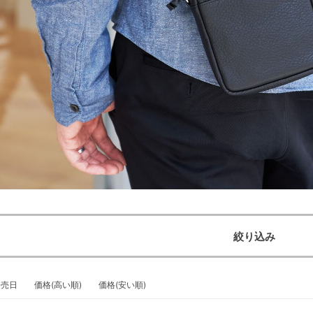
絞り込み
発売日
価格(高い順)
価格(安い順)