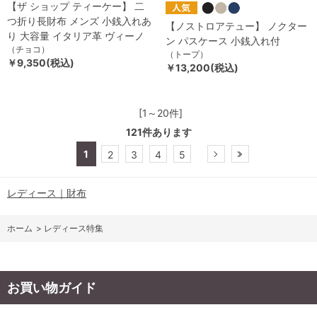
【ザ ショップ ティーケー】 二
つ折り長財布 メンズ 小銭入れあ
【ノストロアテュー】 ノクター
り 大容量 イタリア革 ヴィーノ
ン パスケース 小銭入れ付
（チョコ）
（トープ）
￥9,350(税込)
￥13,200(税込)
[1～20件]
121
件あります
1
2
3
4
5
レディース｜財布
ホーム
>
レディース特集
お買い物ガイド