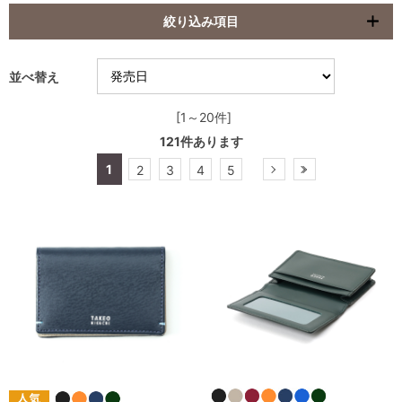
絞り込み項目
並べ替え
[1～20件]
121
件あります
1
2
3
4
5