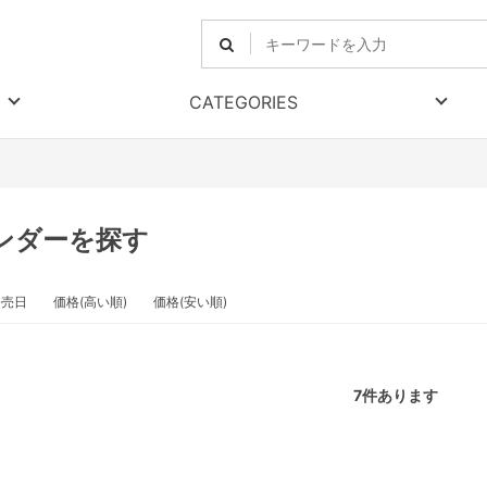
CATEGORIES
ンダーを探す
発売日
価格(高い順)
価格(安い順)
7
件あります