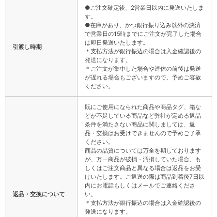
●ご注文確定後、2営業日以内に発送いたしま
す。
●在庫があり、かつ銀行振り込み以外の決済
で営業日の15時までにご注文が完了した場合
は即日発送いたします。
引渡し時期
＊支払方法が銀行振込の場合は入金確認後の
発送になります。
＊ご注文が集中した場合や連休の前後は発送
が遅れる場合もございますので、予めご容赦
ください。
既にご使用になられた商品や商品タグ、箱な
どが不足している商品など弊社が定める返品
条件を満たさない商品に関しましては、返
品・交換はお受けできませんので予めご了承
ください。
商品の品質については万全を期しております
が、万一商品が破損・汚損していた場合、も
しくはご注文商品と異なる場合は返品をお受
けいたします。ご返送の際は商品到着後7日以
内にお電話もしくはメールでご連絡くださ
返品・交換について
い。
＊支払方法が銀行振込の場合は入金確認後の
発送になります。