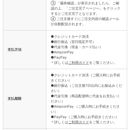
③ 「最終確認」が表示されましたら、ご確
認の上、「ご注文完了ページへ」をクリック
するとご注文完了となります。
④ ご注文後すぐにご注文内容の確認メール
が自動配信されます。
●クレジットカード決済
●銀行振込（翌日指定不可）
●代金引換（現金・カード払い）
支払方法
●AmazonPay
●PayPay
＊詳しくは
ご利用ガイド
をご覧ください。
●クレジットカード決済（ご購入時にお手続
きください）
●銀行振込（ご注文後7日以内にお振込みくだ
さい）
●代金引換（商品配達時に代金をお支払いく
支払期限
ださい）
●AmazonPay （ご購入時にお手続きくださ
い）
●PayPay（ご購入時にお手続きください）
＊詳しくは
ご利用ガイド
をご覧ください。