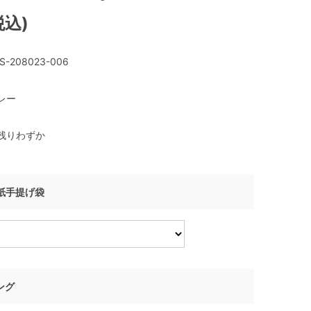
税込)
S-208023-006
レー
残りわずか
I 紙手提げ袋
ング