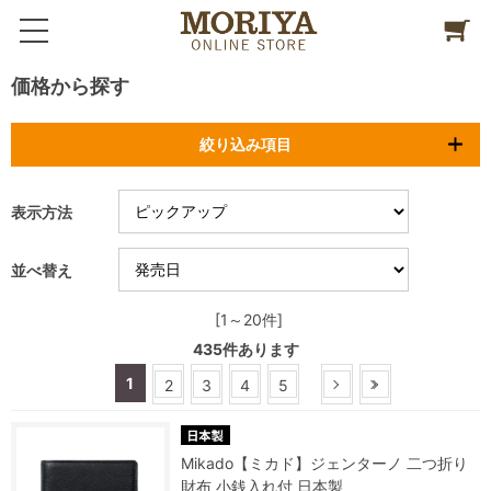
価格から探す
絞り込み項目
表示方法
並べ替え
[1～20件]
435
件あります
1
2
3
4
5
Mikado【ミカド】ジェンターノ 二つ折り
財布 小銭入れ付 日本製