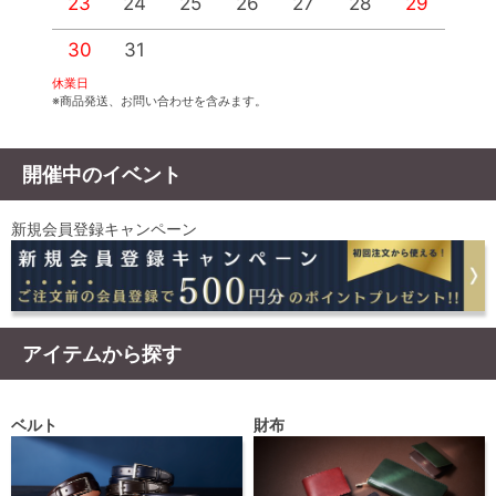
23
24
25
26
27
28
29
2
30
31
休業日
※商品発送、お問い合わせを含みます。
開催中のイベント
新規会員登録キャンペーン
アイテムから探す
ベルト
財布