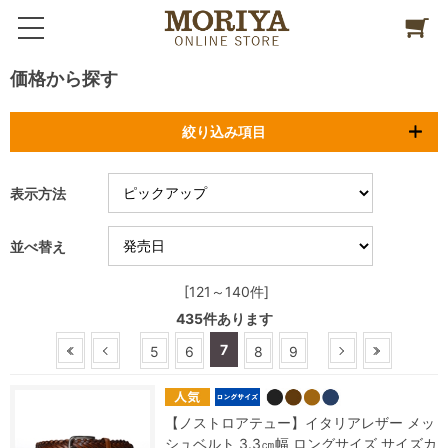
価格から探す
絞り込み項目
表示方法
並べ替え
[121～140件]
435
件あります
7
5
6
8
9
【ノストロアテュー】イタリアレザー メッ
シュベルト 3.3㎝幅 ロングサイズ サイズカ