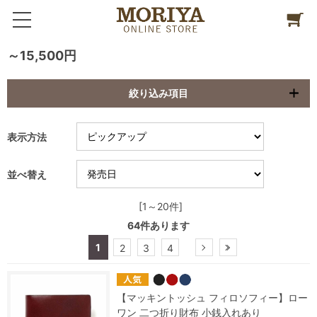
～15,500円
絞り込み項目
表示方法
並べ替え
[1～20件]
64
件あります
1
2
3
4
【マッキントッシュ フィロソフィー】ロー
ワン 二つ折り財布 小銭入れあり