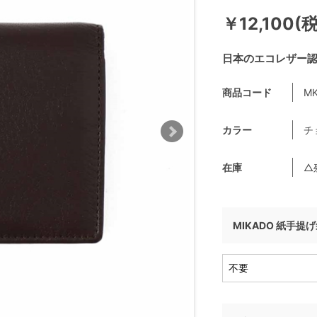
￥12,100(
日本のエコレザー認
商品コード
MK
カラー
チ
在庫
△
MIKADO 紙手提