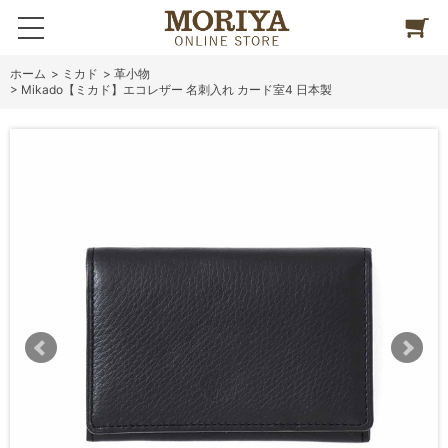
ホーム
>
ミカド
>
革小物
>
Mikado【ミカド】エコレザー 名刺入れ カード室4 日本製