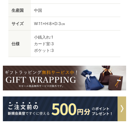
生産国
中国
サイズ
W:11×H:8×D:3㎝
小銭入れ:1
仕様
カード室:3
ポケット:3