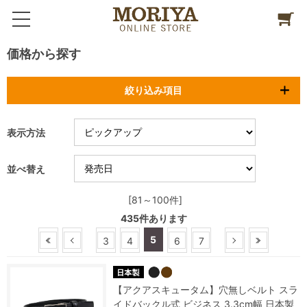
価格から探す
絞り込み項目
表示方法
並べ替え
[81～100件]
435
件あります
5
3
4
6
7
【アクアスキュータム】穴無しベルト スラ
イドバックル式 ビジネス 3.3cm幅 日本製