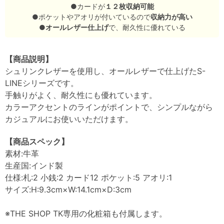
●カードが
１２枚収納可能
●ポケットやアオリが付いているので
収納力が高い
●
オールレザー仕上げ
で、耐久性に優れている
【商品説明】
シュリンクレザーを使用し、オールレザーで仕上げたS-
LINEシリーズです。
手触りがよく、耐久性にも優れています。
カラーアクセントのラインがポイントで、シンプルながら
カジュアルにお使いいただけます。
【商品スペック】
素材:牛革
生産国:インド製
仕様:札:2 小銭:2 カード12 ポケット:5 アオリ:1
サイズ:H:9.3cm×W:14.1cm×D:3cm
※THE SHOP TK専用の化粧箱も付属します。