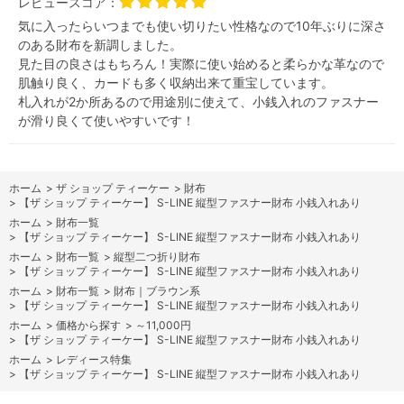
レビュースコア：
気に入ったらいつまでも使い切りたい性格なので10年ぶりに深さ
のある財布を新調しました。
見た目の良さはもちろん！実際に使い始めると柔らかな革なので
肌触り良く、カードも多く収納出来て重宝しています。
札入れが2か所あるので用途別に使えて、小銭入れのファスナー
が滑り良くて使いやすいです！
ホーム
>
ザ ショップ ティーケー
>
財布
>
【ザ ショップ ティーケー】 S-LINE 縦型ファスナー財布 小銭入れあり
ホーム
>
財布一覧
>
【ザ ショップ ティーケー】 S-LINE 縦型ファスナー財布 小銭入れあり
ホーム
>
財布一覧
>
縦型二つ折り財布
>
【ザ ショップ ティーケー】 S-LINE 縦型ファスナー財布 小銭入れあり
ホーム
>
財布一覧
>
財布｜ブラウン系
>
【ザ ショップ ティーケー】 S-LINE 縦型ファスナー財布 小銭入れあり
ホーム
>
価格から探す
>
～11,000円
>
【ザ ショップ ティーケー】 S-LINE 縦型ファスナー財布 小銭入れあり
ホーム
>
レディース特集
>
【ザ ショップ ティーケー】 S-LINE 縦型ファスナー財布 小銭入れあり