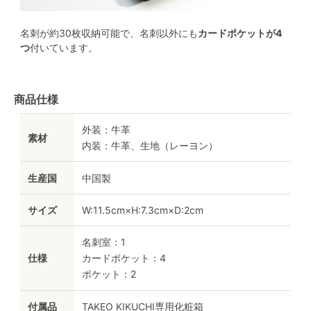
名刺が約30枚収納可能で、名刺以外にも
カードポケットが4
つ
付いています。
商品仕様
外装：牛革
素材
内装：牛革、生地（レーヨン）
生産国
中国製
サイズ
W:11.5cm×H:7.3cm×D:2cm
名刺室：1
仕様
カードポケット：4
ポケット：2
付属品
TAKEO KIKUCHI専用化粧箱