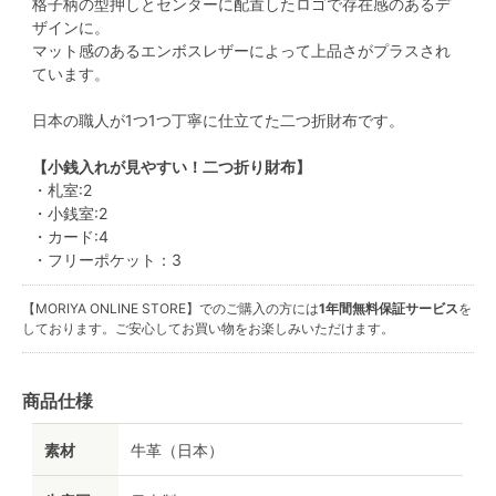
格子柄の型押しとセンターに配置したロゴで存在感のあるデ
ザインに。
マット感のあるエンボスレザーによって上品さがプラスされ
ています。
日本の職人が1つ1つ丁寧に仕立てた二つ折財布です。
【小銭入れが見やすい！二つ折り財布】
・札室:2
・小銭室:2
・カード:4
・フリーポケット：3
【MORIYA ONLINE STORE】でのご購入の方には
1年間無料保証サービス
を
しております。ご安心してお買い物をお楽しみいただけます。
商品仕様
素材
牛革（日本）