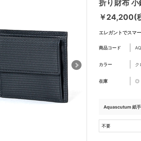
折り財布 
￥24,200(
エレガントでスマ
商品コード
AQ
カラー
ク
在庫
◎
Aquascutum 