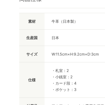
素材
牛革（日本製）
生産国
日本
サイズ
W:11.5cm×H:9.2cm×D:3cm
・札室：2
・小銭室：2
仕様
・カード段：4
・ポケット：3