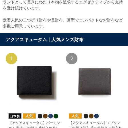
ランドとして長きにわたり本物を追求するエグゼクティブから支持
を受け続けています。
定番人気の二つ折り財布や長財布、薄型でコンパクトなお財布など
多数ご用意しています。
アクアスキュータム｜人気メンズ財布
1
2
【アクアスキュータム】バーミン
【アクアスキュータム】エプソン
ガム 財布 二つ折り 小銭入れあり
二つ折り財布 片ベラ付き 小銭入れ