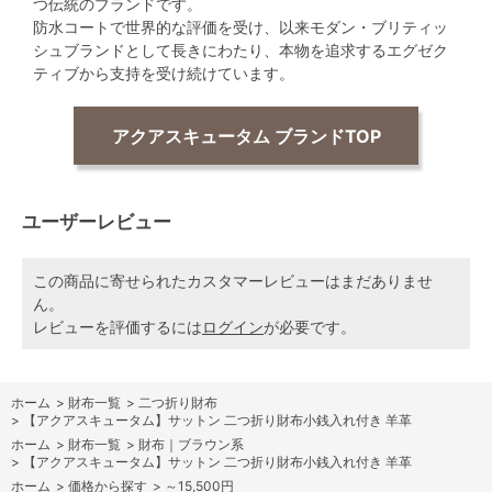
つ伝統のブランドです。
防水コートで世界的な評価を受け、以来モダン・ブリティッ
シュブランドとして長きにわたり、本物を追求するエグゼク
ティブから支持を受け続けています。
アクアスキュータム ブランドTOP
ユーザーレビュー
この商品に寄せられたカスタマーレビューはまだありませ
ん。
レビューを評価するには
ログイン
が必要です。
ホーム
>
財布一覧
>
二つ折り財布
>
【アクアスキュータム】サットン 二つ折り財布小銭入れ付き 羊革
ホーム
>
財布一覧
>
財布｜ブラウン系
>
【アクアスキュータム】サットン 二つ折り財布小銭入れ付き 羊革
ホーム
>
価格から探す
>
～15,500円