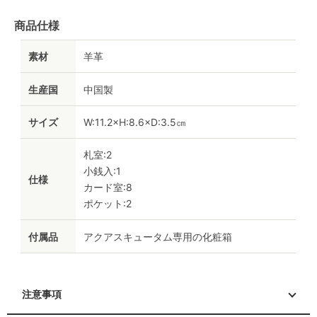
商品仕様
素材
羊革
生産国
中国製
サイズ
W:11.2×H:8.6×D:3.5㎝
札室:2
小銭入:1
仕様
カード室:8
ポケット:2
付属品
アクアスキュータム専用の化粧箱
注意事項