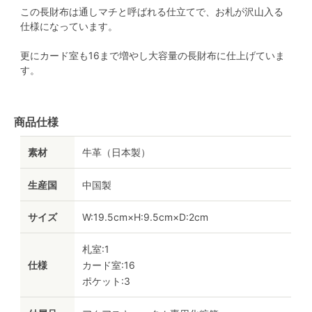
この長財布は通しマチと呼ばれる仕立てで、お札が沢山入る
仕様になっています。
更にカード室も16まで増やし大容量の長財布に仕上げていま
す。
商品仕様
素材
牛革（日本製）
生産国
中国製
サイズ
W:19.5cm×H:9.5cm×D:2cm
札室:1
仕様
カード室:16
ポケット:3