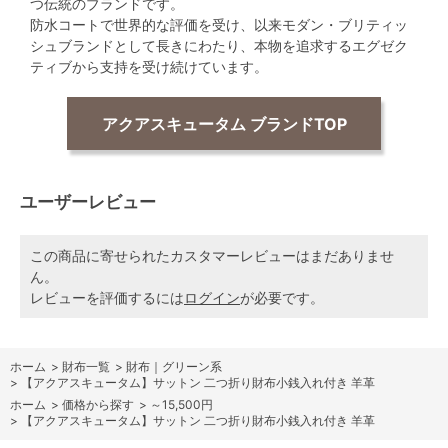
つ伝統のブランドです。
防水コートで世界的な評価を受け、以来モダン・ブリティッ
シュブランドとして長きにわたり、本物を追求するエグゼク
ティブから支持を受け続けています。
アクアスキュータム ブランドTOP
ユーザーレビュー
この商品に寄せられたカスタマーレビューはまだありませ
ん。
レビューを評価するには
ログイン
が必要です。
ホーム
>
財布一覧
>
財布｜グリーン系
>
【アクアスキュータム】サットン 二つ折り財布小銭入れ付き 羊革
ホーム
>
価格から探す
>
～15,500円
>
【アクアスキュータム】サットン 二つ折り財布小銭入れ付き 羊革