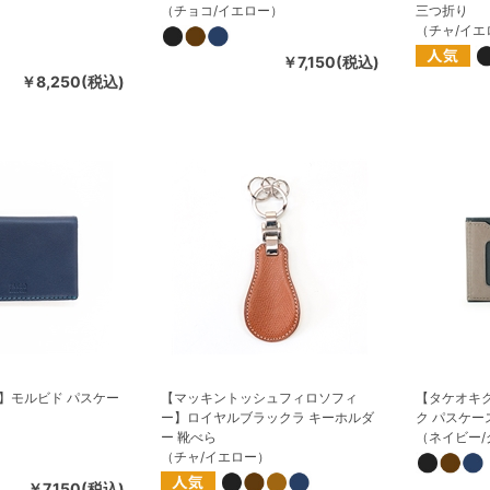
（チョコ/イエロー）
三つ折り
（チャ/イエ
￥7,150(税込)
￥8,250(税込)
】モルビド パスケー
【マッキントッシュフィロソフィ
【タケオキ
ー】ロイヤルブラックラ キーホルダ
ク パスケー
ー 靴べら
（ネイビー/
（チャ/イエロー）
￥7,150(税込)