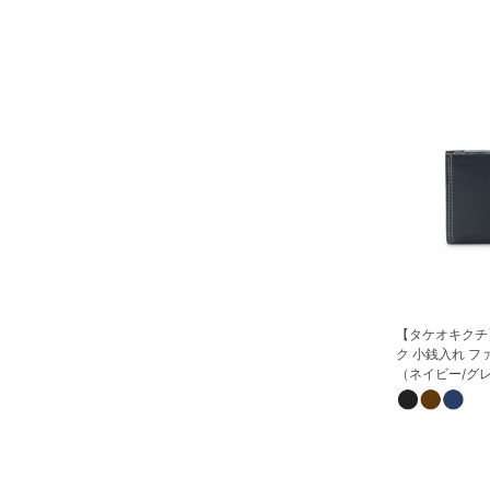
【タケオキクチ
ク 小銭入れ フ
（ネイビー/グ