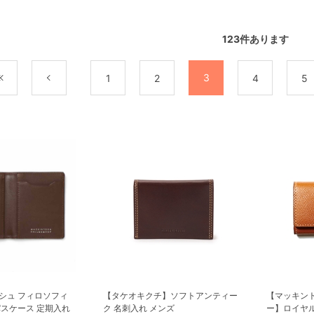
123
件あります
3
最初
前
1
2
4
5
シュ フィロソフィ
【タケオキクチ】ソフトアンティー
【マッキン
パスケース 定期入れ
ク 名刺入れ メンズ
ー】ロイヤ