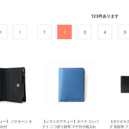
123
件あります
2
最初
前
1
3
4
5
ュー】 ノクターン キ
【ノストロアテュー】オペラ コンパ
【タケオキ
入れ付
クト 二つ折り財布 マチ付小銭入れ
ク 長財布 