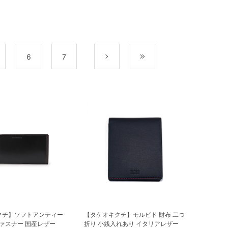
6
7
次
最後
クチ】ソフトアンティー
【タケオキクチ】モルビド 財布 二つ
ファスナー 国産レザー
折り 小銭入れあり イタリアレザー