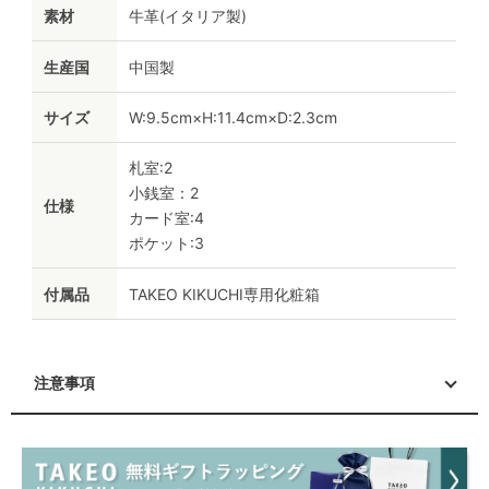
素材
牛革(イタリア製)
生産国
中国製
サイズ
W:9.5cm×H:11.4cm×D:2.3cm
札室:2
小銭室：2
仕様
カード室:4
ポケット:3
付属品
TAKEO KIKUCHI専用化粧箱
注意事項