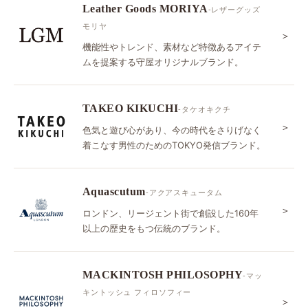
Leather Goods MORIYA
-レザーグッズ
モリヤ
＞
機能性やトレンド、素材など特徴あるアイテ
ムを提案する守屋オリジナルブランド。
TAKEO KIKUCHI
-タケオキクチ
＞
色気と遊び心があり、今の時代をさりげなく
着こなす男性のためのTOKYO発信ブランド。
Aquascutum
-アクアスキュータム
＞
ロンドン、リージェント街で創設した160年
以上の歴史をもつ伝統のブランド。
MACKINTOSH PHILOSOPHY
-マッ
キントッシュ フィロソフィー
＞