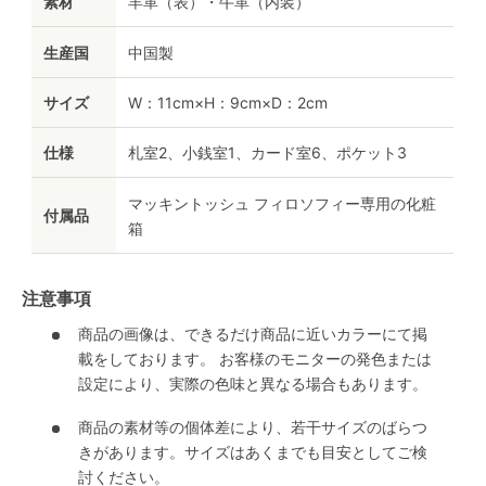
素材
羊革（表）・牛革（内装）
生産国
中国製
サイズ
W：11cm×H：9cm×D：2cm
仕様
札室2、小銭室1、カード室6、ポケット3
マッキントッシュ フィロソフィー専用の化粧
付属品
箱
注意事項
商品の画像は、できるだけ商品に近いカラーにて掲
載をしております。 お客様のモニターの発色または
設定により、実際の色味と異なる場合もあります。
商品の素材等の個体差により、若干サイズのばらつ
きがあります。サイズはあくまでも目安としてご検
討ください。