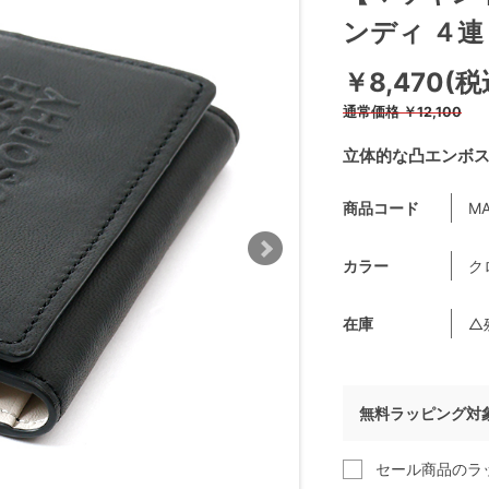
ンディ ４連
￥8,470(税
通常価格
￥12,100
立体的な凸エンボ
商品コード
MA
カラー
ク
在庫
△
無料ラッピング対
セール商品のラ