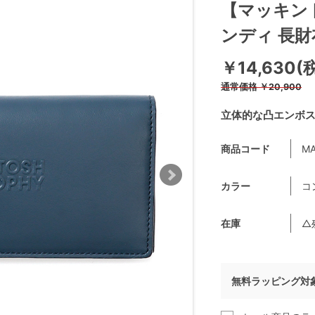
【マッキン
ンディ 長財
￥14,630(
通常価格
￥20,900
立体的な凸エンボ
商品コード
MA
カラー
コ
在庫
△
無料ラッピング対