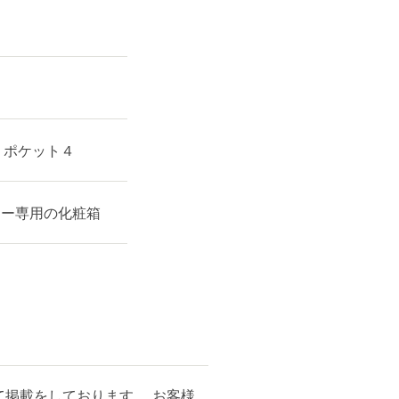
、ポケット４
ィー専用の化粧箱
掲載をしております。 お客様