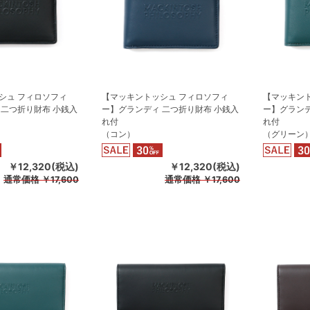
シュ フィロソフィ
【マッキントッシュ フィロソフィ
【マッキン
 二つ折り財布 小銭入
ー】グランディ 二つ折り財布 小銭入
ー】グランデ
れ付
れ付
（コン）
（グリーン
￥12,320(税込)
￥12,320(税込)
通常価格
￥17,600
通常価格
￥17,600