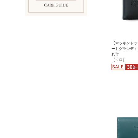
【マッキントッ
ー】グランディ
れ付
（クロ）