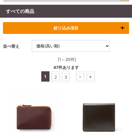
すべての商品
絞り込み項目
並べ替え
[1～20件]
47
件あります
1
2
3