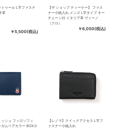
トゥール L字ファスナ
【ザ ショップ ティーケー】 ファス
牛革
ナー小銭入れ メンズ L字タイプ キー
チェーン付 イタリア革 ヴィーノ
（クロ）
￥6,050(税込)
￥5,500(税込)
トッシュ フィロソフィ
【レノマ】クイックアクセス L字フ
ガムベアカラー BOX小
ァスナー小銭入れ