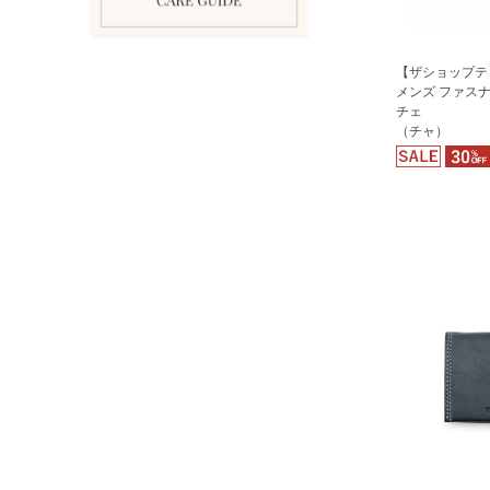
【ザショップテ
メンズ ファスナ
チェ
（チャ）