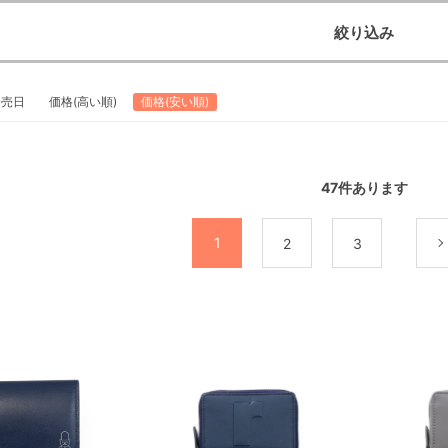
絞り込み
発売日
価格(高い順)
価格(安い順)
47
件あります
1
2
3