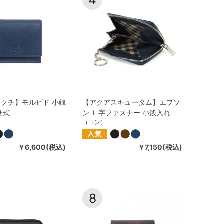
クチ】モルビド 小銭
【アクアスキュータム】エプソ
せ式
ン Ｌ字ファスナー 小銭入れ
）
（コン）
￥6,600(税込)
￥7,150(税込)
8