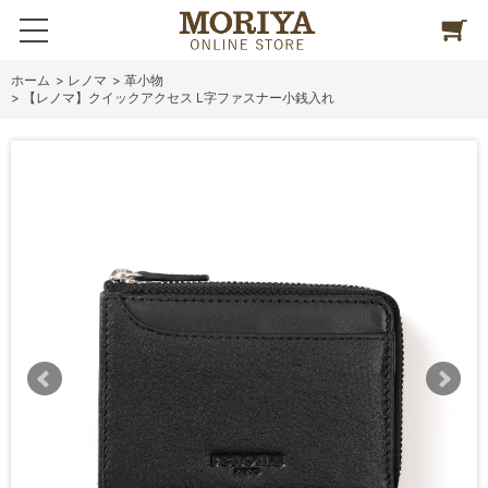
ホーム
>
レノマ
>
革小物
>
【レノマ】クイックアクセス L字ファスナー小銭入れ