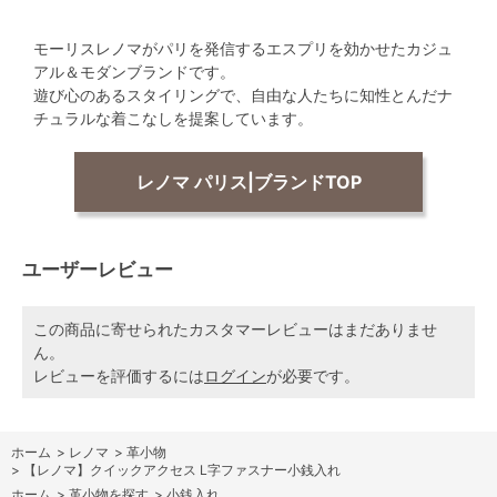
モーリスレノマがパリを発信するエスプリを効かせたカジュ
アル＆モダンブランドです。
遊び心のあるスタイリングで、自由な人たちに知性とんだナ
チュラルな着こなしを提案しています。
レノマ パリス|ブランドTOP
ユーザーレビュー
この商品に寄せられたカスタマーレビューはまだありませ
ん。
レビューを評価するには
ログイン
が必要です。
ホーム
>
レノマ
>
革小物
>
【レノマ】クイックアクセス L字ファスナー小銭入れ
ホーム
>
革小物を探す
>
小銭入れ