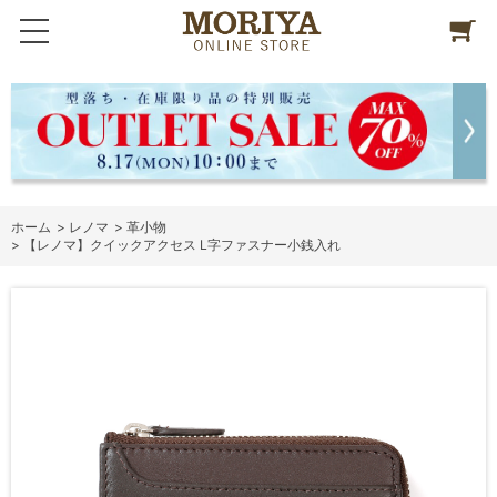
ホーム
>
レノマ
>
革小物
>
【レノマ】クイックアクセス L字ファスナー小銭入れ