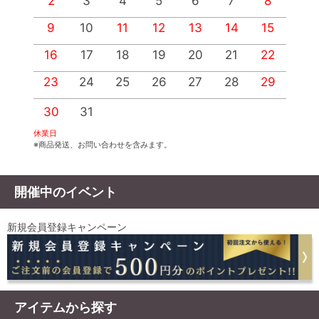
2
3
4
5
6
7
8
9
10
11
12
13
14
15
1
16
17
18
19
20
21
22
2
23
24
25
26
27
28
29
2
30
31
休業日
※商品発送、お問い合わせを含みます。
開催中のイベント
新規会員登録キャンペーン
アイテムから探す