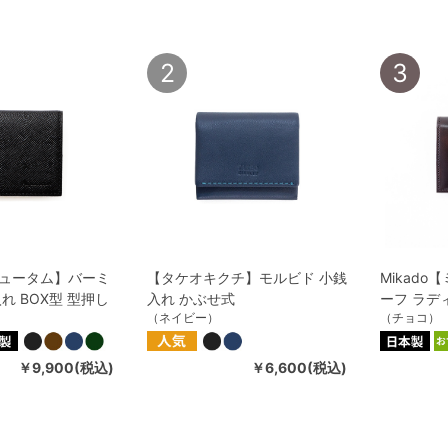
2
3
ュータム】バーミ
【タケオキクチ】モルビド 小銭
Mikad
れ BOX型 型押し
入れ かぶせ式
ーフ ラデ
（ネイビー）
（チョコ）
￥9,900(税込)
￥6,600(税込)