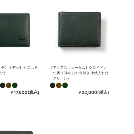
クチ】オデッセイ 二つ折
【アクアスキュータム】クロイドン
入付
二つ折り財布 片ベラ付き 小銭入れ付
）
（グリーン）
￥17,600(税込)
￥22,000(税込)