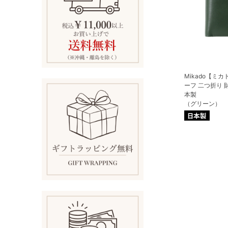
Mikado【ミ
ーフ 二つ折り 
本製
（グリーン）