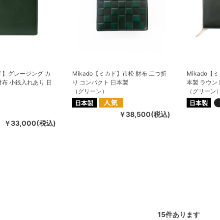
カド】グレージング カ
Mikado【ミカド】市松 財布 二つ折
Mikado
財布 小銭入れあり 日
り コンパクト 日本製
本製 ラウ
（グリーン）
（グリーン
￥38,500(税込)
￥33,000(税込)
15
件あります