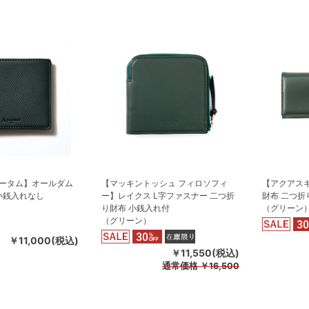
ータム】オールダム
【マッキントッシュ フィロソフィ
【アクアス
小銭入れなし
ー】レイクス L字ファスナー 二つ折
財布 二つ折
り財布 小銭入れ付
（グリーン
（グリーン）
￥11,000(税込)
￥11,550(税込)
通常価格
￥16,500