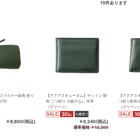
15
件あります
ファスナー財布 折り
【アクアスキュータム】サットン 財
【アクアス
グ付
布 二つ折り 小銭入なし 羊革
つ折り財布
（グリーン）
（グリーン
￥8,800(税込)
￥9,240(税込)
通常価格
￥13,200