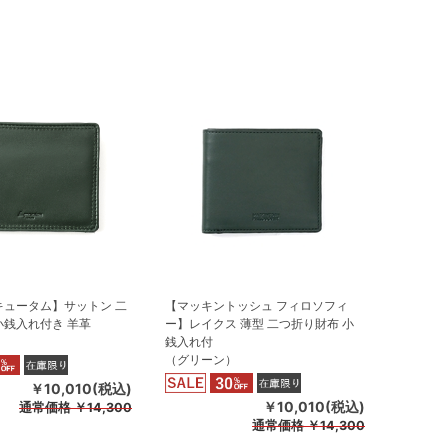
キュータム】サットン 二
【マッキントッシュ フィロソフィ
小銭入れ付き 羊革
ー】レイクス 薄型 二つ折り財布 小
）
銭入れ付
（グリーン）
￥10,010(税込)
￥10,010(税込)
通常価格
￥14,300
通常価格
￥14,300