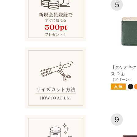
5
【タケオキク
ス ２面
（グリーン）
9