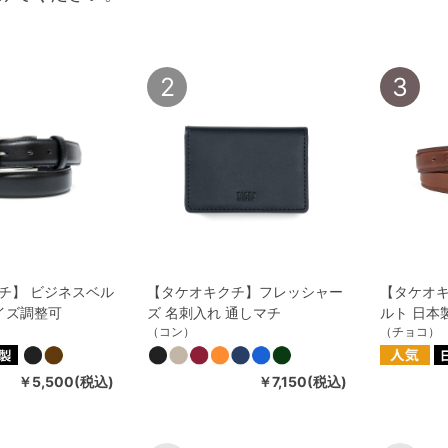
2
3
チ】 ビジネスベル
【タケオキクチ】フレッシャー
【タケオ
サイズ調整可
ズ 名刺入れ 通しマチ
ルト 日本
（コン）
（チョコ）
￥5,500(税込)
￥7,150(税込)