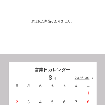
最近見た商品がありません。
営業日カレンダー
8
2026.09
月
日
月
火
水
木
金
土
1
2
3
4
5
6
7
8