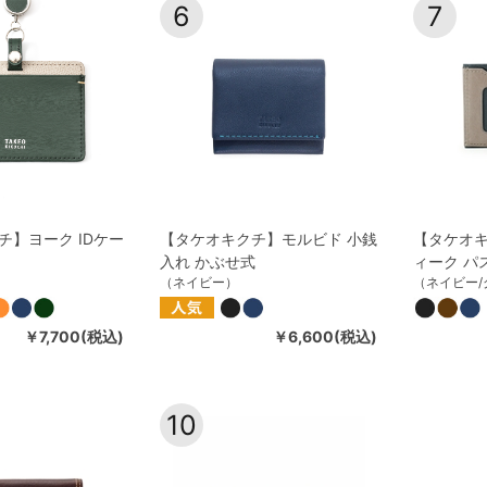
6
7
チ】ヨーク IDケー
【タケオキクチ】モルビド 小銭
【タケオ
入れ かぶせ式
ィーク パ
（ネイビー）
（ネイビー/
￥7,700(税込)
￥6,600(税込)
10