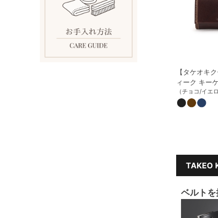
【タケオキク
ィーク キー
（チョコ/イエ
TAKEO
ベルトを