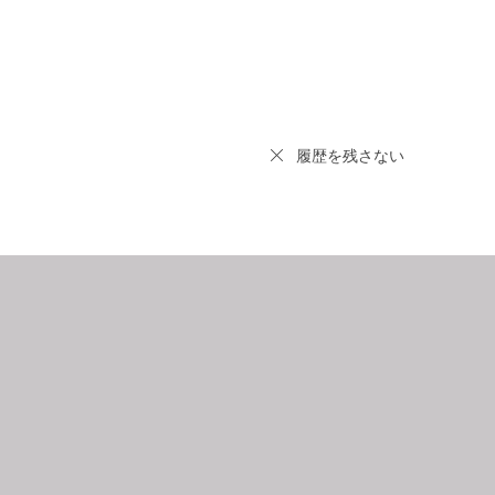
履歴を残さない
9
2026.10
月
日
月
火
水
木
金
土
日
月
1
2
3
4
5
6
7
8
9
10
11
12
4
5