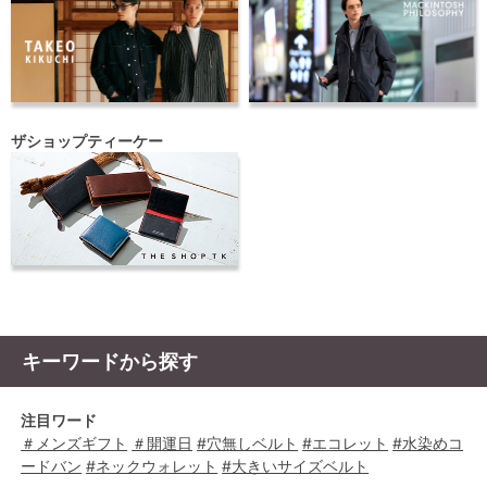
ザショップティーケー
キーワードから探す
注目ワード
＃メンズギフト
＃開運日
#穴無しベルト
#エコレット
#水染めコ
ードバン
#ネックウォレット
#大きいサイズベルト