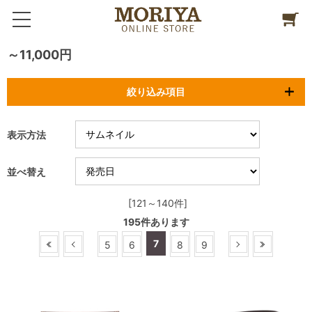
～11,000円
絞り込み項目
表示方法
並べ替え
[121～140件]
195
件あります
7
5
6
8
9