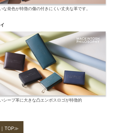
いな発色が特徴の傷の付きにくい丈夫な革です。
ィ
いシープ革に大きな凸エンボスロゴが特徴的
｜TOP≫