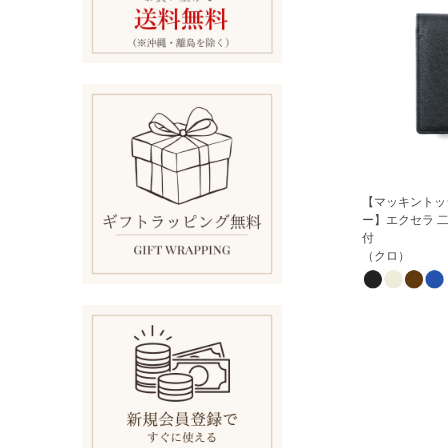
【マッキントッ
ー】エクセラ 
付
（クロ）