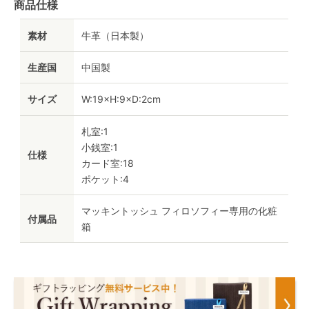
商品仕様
素材
牛革（日本製）
生産国
中国製
サイズ
W:19×H:9×D:2cm
札室:1
小銭室:1
仕様
カード室:18
ポケット:4
マッキントッシュ フィロソフィー専用の化粧
付属品
箱