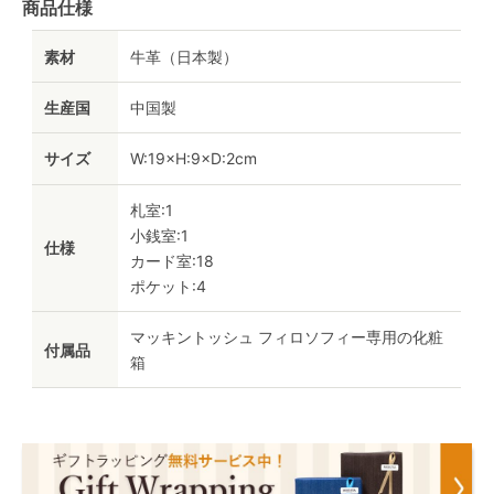
商品仕様
素材
牛革（日本製）
生産国
中国製
サイズ
W:19×H:9×D:2cm
札室:1
小銭室:1
仕様
カード室:18
ポケット:4
マッキントッシュ フィロソフィー専用の化粧
付属品
箱