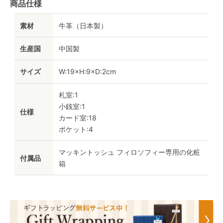
商品仕様
素材
牛革（日本製）
生産国
中国製
サイズ
W:19×H:9×D:2cm
札室:1
小銭室:1
仕様
カード室:18
ポケット:4
マッキントッシュ フィロソフィー専用の化粧
付属品
箱