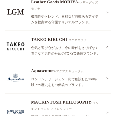
Leather Goods MORIYA
-レザーグッズ
モリヤ
＞
機能性やトレンド、素材など特徴あるアイテ
ムを提案する守屋オリジナルブランド。
TAKEO KIKUCHI
-タケオキクチ
＞
色気と遊び心があり、今の時代をさりげなく
着こなす男性のためのTOKYO発信ブランド。
Aquascutum
-アクアスキュータム
＞
ロンドン、リージェント街で創設した160年
以上の歴史をもつ伝統のブランド。
MACKINTOSH PHILOSOPHY
-マッ
キントッシュ フィロソフィー
＞