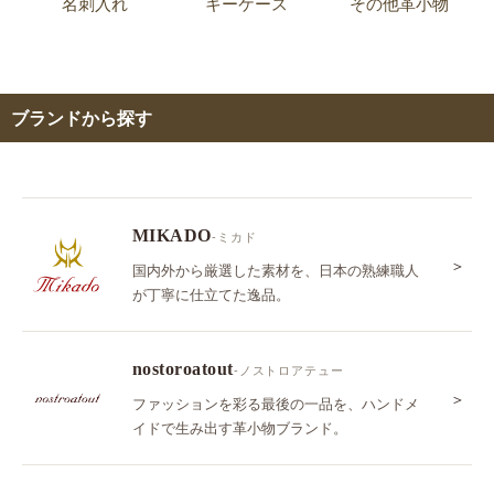
名刺入れ
キーケース
その他革小物
ブランドから探す
MIKADO
-ミカド
＞
国内外から厳選した素材を、日本の熟練職人
が丁寧に仕立てた逸品。
nostoroatout
-ノストロアテュー
＞
ファッションを彩る最後の一品を、ハンドメ
イドで生み出す革小物ブランド。