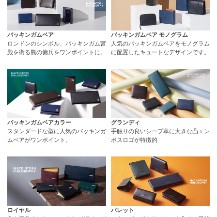
バッキンガムベア
バッキンガムベア モノグラム
ロンドンのシンボル、バッキンガム宮
人気のバッキンガムベアをモノグラム
殿を衛る熊の傭兵をワンポイントに。
に配置したキュートなデザインです。
バッキンガムベアカラー
グランディ
スタンダードな型に人気のバッキンガ
手触りの良いシープ革に大きな凸エン
ムベアがワンポイント。
ボスロゴが特徴的
ロイヤル
パレット