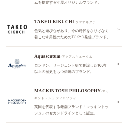
ムを提案する守屋オリジナルブランド。
TAKEO KIKUCHI
-タケオキクチ
＞
色気と遊び心があり、今の時代をさりげなく
着こなす男性のためのTOKYO発信ブランド。
Aquascutum
-アクアスキュータム
＞
ロンドン、リージェント街で創設した160年
以上の歴史をもつ伝統のブランド。
MACKINTOSH PHILOSOPHY
-マッ
キントッシュ フィロソフィー
＞
英国を代表する老舗ブランド「マッキントッ
シュ」のセカンドラインとして誕生。