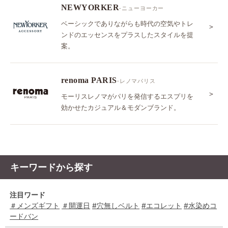
NEWYORKER
-ニューヨーカー
ベーシックでありながらも時代の空気やトレ
＞
ンドのエッセンスをプラスしたスタイルを提
案。
renoma PARIS
-レノマパリス
＞
モーリスレノマがパリを発信するエスプリを
効かせたカジュアル＆モダンブランド。
キーワードから探す
注目ワード
＃メンズギフト
＃開運日
#穴無しベルト
#エコレット
#水染めコ
ードバン