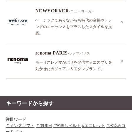
NEWYORKER
-ニューヨーカー
ベーシックでありながらも時代の空気やトレ
＞
ンドのエッセンスをプラスしたスタイルを提
案。
renoma PARIS
-レノマパリス
＞
モーリスレノマがパリを発信するエスプリを
効かせたカジュアル＆モダンブランド。
キーワードから探す
注目ワード
＃メンズギフト
＃開運日
#穴無しベルト
#エコレット
#水染めコ
ードバン