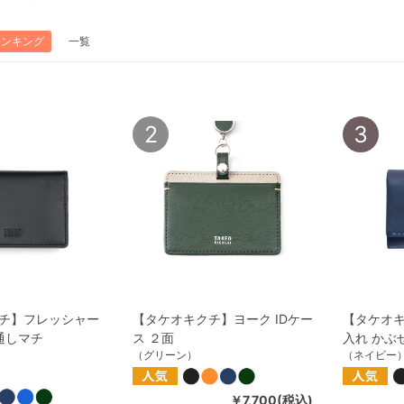
ランキング
一覧
2
3
チ】フレッシャー
【タケオキクチ】ヨーク IDケー
【タケオキ
通しマチ
ス ２面
入れ かぶ
（グリーン）
（ネイビー
￥7,700(税込)