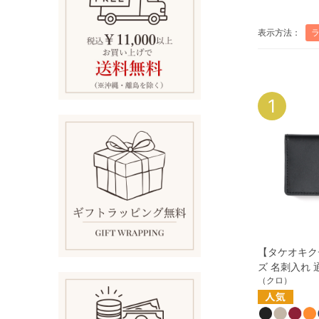
表示方法：
1
【タケオキク
ズ 名刺入れ 
（クロ）