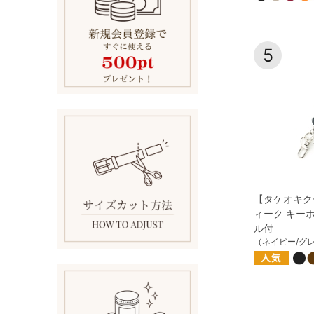
5
【タケオキク
ィーク キー
ル付
（ネイビー/グ