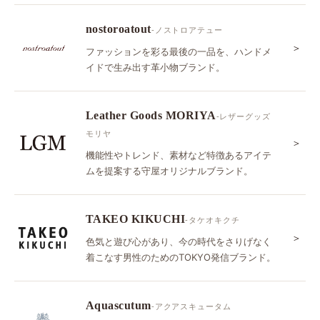
nostoroatout
-ノストロアテュー
＞
ファッションを彩る最後の一品を、ハンドメ
イドで生み出す革小物ブランド。
Leather Goods MORIYA
-レザーグッズ
モリヤ
＞
機能性やトレンド、素材など特徴あるアイテ
ムを提案する守屋オリジナルブランド。
TAKEO KIKUCHI
-タケオキクチ
＞
色気と遊び心があり、今の時代をさりげなく
着こなす男性のためのTOKYO発信ブランド。
Aquascutum
-アクアスキュータム