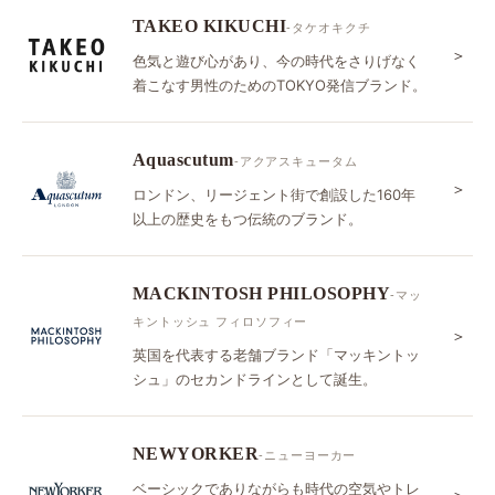
TAKEO KIKUCHI
-タケオキクチ
＞
色気と遊び心があり、今の時代をさりげなく
着こなす男性のためのTOKYO発信ブランド。
Aquascutum
-アクアスキュータム
＞
ロンドン、リージェント街で創設した160年
以上の歴史をもつ伝統のブランド。
MACKINTOSH PHILOSOPHY
-マッ
キントッシュ フィロソフィー
＞
英国を代表する老舗ブランド「マッキントッ
シュ」のセカンドラインとして誕生。
NEWYORKER
-ニューヨーカー
ベーシックでありながらも時代の空気やトレ
＞