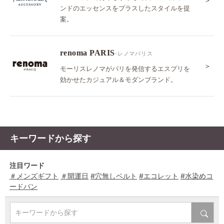
ンドのエッセンスをプラスしたスタイルを提
案。
renoma PARIS
-レノマパリス
＞
モーリスレノマがパリを発信するエスプリを
効かせたカジュアル＆モダンブランド。
キーワードから探す
注目ワード
＃メンズギフト
＃開運日
#穴無しベルト
#エコレット
#水染めコ
ードバン
キーワードから探す