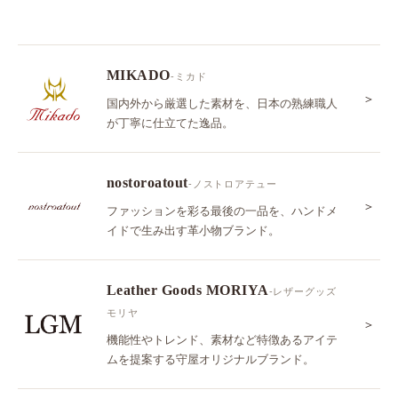
MIKADO
-ミカド
＞
国内外から厳選した素材を、日本の熟練職人
が丁寧に仕立てた逸品。
nostoroatout
-ノストロアテュー
＞
ファッションを彩る最後の一品を、ハンドメ
イドで生み出す革小物ブランド。
Leather Goods MORIYA
-レザーグッズ
モリヤ
＞
機能性やトレンド、素材など特徴あるアイテ
ムを提案する守屋オリジナルブランド。