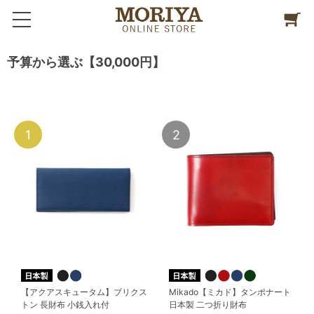
予算から選ぶ【30,000円】
1
2
【アクアスキュータム】ブリクス
Mikado【ミカド】タンポナート
トン 長財布 小銭入れ付
日本製 二つ折り財布