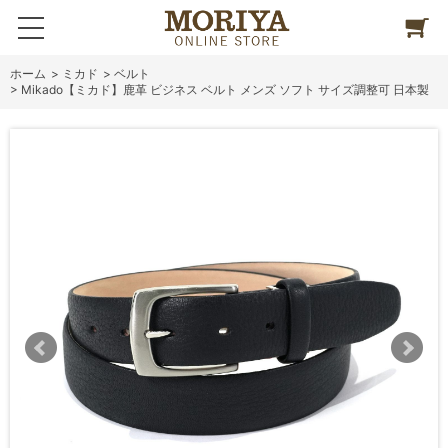
ホーム
>
ミカド
>
ベルト
>
Mikado【ミカド】鹿革 ビジネス ベルト メンズ ソフト サイズ調整可 日本製