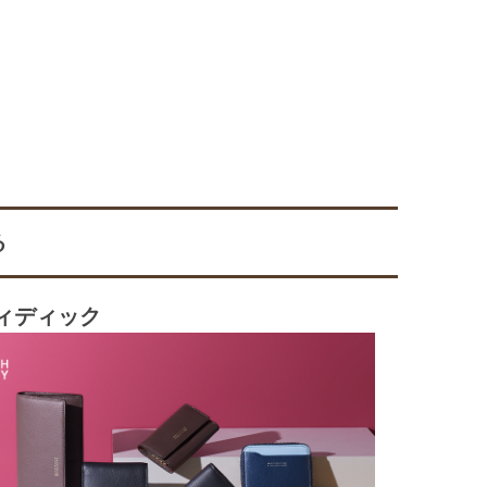
る
ィディック