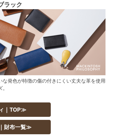
ブラック
いな発色が特徴の傷の付きにくい丈夫な革を使用
ズ。
ィ｜TOP≫
｜財布一覧≫